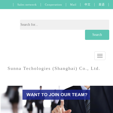
|
|
|
|
|
|
Sales network
Cooperation
Mail
中文
英语
Search
Toggle
navigati
Sunna Techologies (Shanghai) Co., Ltd.